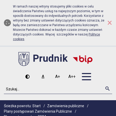
Biuletyn Informacji Publicznej Urz
Przejdź do menu głównego
Przejdź do głównej zawartości
W ramach naszej witryny stosujemy pliki cookies w celu
świadczenia Państwu usług na najwyższym poziomie, w tym w
sposób dostosowany do indywidualnych potrzeb. Korzystanie z
×
witryny bez zmiany ustawień dotyczących cookies oznacza, że
będą one zamieszczane w Państwa urządzeniu końcowym.
Możecie Państwo dokonać w każdym czasie zmiany ustawień
dotyczących cookies. Więcej szczegółów w naszej
Polityce
cookies
.
Otwórz men
A
A+
A++
Wysoki kontrast
Czcionka domyślna
Czcionka średnia
Czcionka duża
Szukaj
Szu
Ścieżka powrotu:
Start
/
Zamówienia publiczne
/
Plany postępowań Zamówienia Publiczne
/