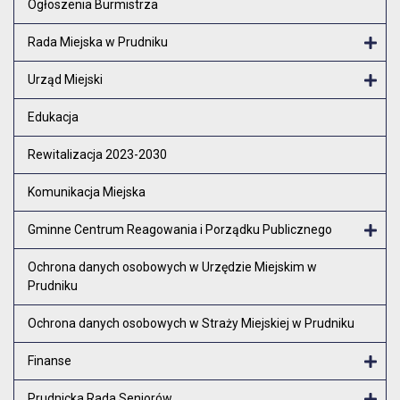
Ogłoszenia Burmistrza
Rada Miejska w Prudniku
Otw
Urząd Miejski
Otw
Edukacja
Rewitalizacja 2023-2030
Komunikacja Miejska
Gminne Centrum Reagowania i Porządku Publicznego
Otw
Ochrona danych osobowych w Urzędzie Miejskim w
Prudniku
Ochrona danych osobowych w Straży Miejskiej w Prudniku
Finanse
Otw
Prudnicka Rada Seniorów