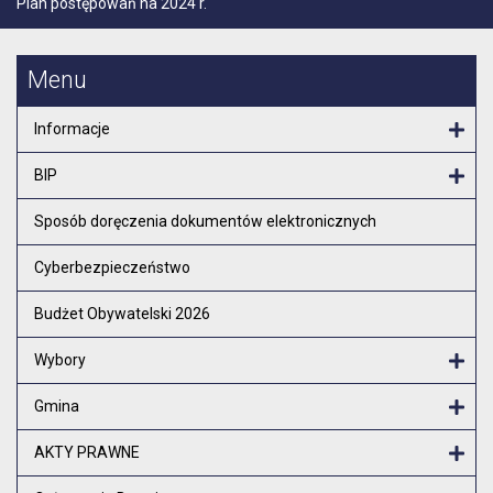
Plan postępowań na 2024 r.
Menu
Informacje
Otw
BIP
Otw
Sposób doręczenia dokumentów elektronicznych
Cyberbezpieczeństwo
Budżet Obywatelski 2026
Wybory
Otw
Gmina
Otw
AKTY PRAWNE
Otw