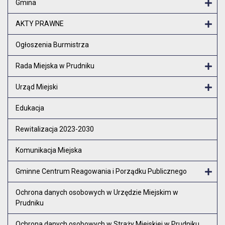
Gmina
Otw
AKTY PRAWNE
Otw
Ogłoszenia Burmistrza
Rada Miejska w Prudniku
Otw
Urząd Miejski
Otw
Edukacja
Rewitalizacja 2023-2030
Komunikacja Miejska
Gminne Centrum Reagowania i Porządku Publicznego
Otw
Ochrona danych osobowych w Urzędzie Miejskim w
Prudniku
Ochrona danych osobowych w Straży Miejskiej w Prudniku