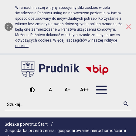
Biuletyn Informacji Publicznej Urz
Przejdź do menu głównego
Przejdź do głównej zawartości
W ramach naszej witryny stosujemy pliki cookies w celu
świadczenia Państwu usług na najwyższym poziomie, w tym w
sposób dostosowany do indywidualnych potrzeb. Korzystanie z
×
witryny bez zmiany ustawień dotyczących cookies oznacza, że
będą one zamieszczane w Państwa urządzeniu końcowym.
Możecie Państwo dokonać w każdym czasie zmiany ustawień
dotyczących cookies. Więcej szczegółów w naszej
Polityce
cookies
.
Otwórz men
A
A+
A++
Wysoki kontrast
Czcionka domyślna
Czcionka średnia
Czcionka duża
Szukaj
Szu
Ścieżka powrotu:
Start
/
Gospodarka przestrzenna i gospodarowanie nieruchomościami