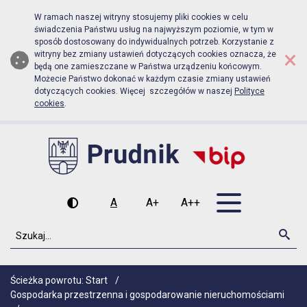
Biuletyn Informacji Publicznej Urz
Przejdź do menu głównego
Przejdź do głównej zawartości
W ramach naszej witryny stosujemy pliki cookies w celu
świadczenia Państwu usług na najwyższym poziomie, w tym w
sposób dostosowany do indywidualnych potrzeb. Korzystanie z
×
witryny bez zmiany ustawień dotyczących cookies oznacza, że
będą one zamieszczane w Państwa urządzeniu końcowym.
Możecie Państwo dokonać w każdym czasie zmiany ustawień
dotyczących cookies. Więcej szczegółów w naszej
Polityce
cookies
.
Otwórz men
A
A+
A++
Wysoki kontrast
Czcionka domyślna
Czcionka średnia
Czcionka duża
Szukaj
Szu
Ścieżka powrotu:
Start
/
Gospodarka przestrzenna i gospodarowanie nieruchomościami