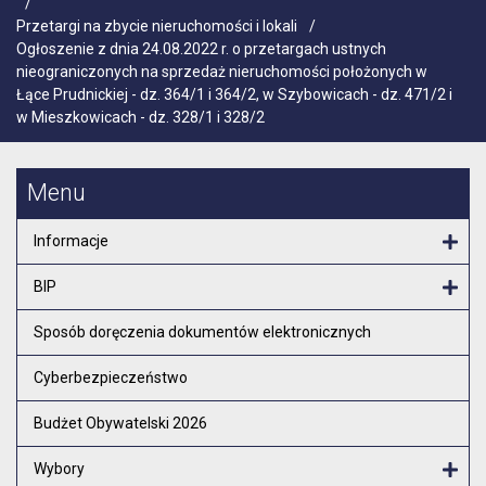
/
Przetargi na zbycie nieruchomości i lokali
/
Ogłoszenie z dnia 24.08.2022 r. o przetargach ustnych
nieograniczonych na sprzedaż nieruchomości położonych w
Łące Prudnickiej - dz. 364/1 i 364/2, w Szybowicach - dz. 471/2 i
w Mieszkowicach - dz. 328/1 i 328/2
Menu
Informacje
Otw
BIP
Otw
Sposób doręczenia dokumentów elektronicznych
Cyberbezpieczeństwo
Budżet Obywatelski 2026
Wybory