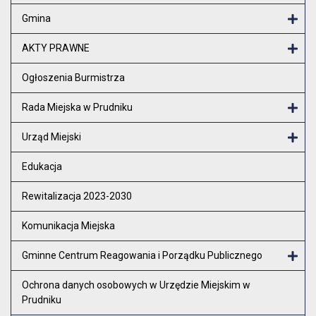
Otw
Gmina
Otw
AKTY PRAWNE
Otw
Ogłoszenia Burmistrza
Rada Miejska w Prudniku
Otw
Urząd Miejski
Otw
Edukacja
Rewitalizacja 2023-2030
Komunikacja Miejska
Gminne Centrum Reagowania i Porządku Publicznego
Otw
Ochrona danych osobowych w Urzędzie Miejskim w
Prudniku