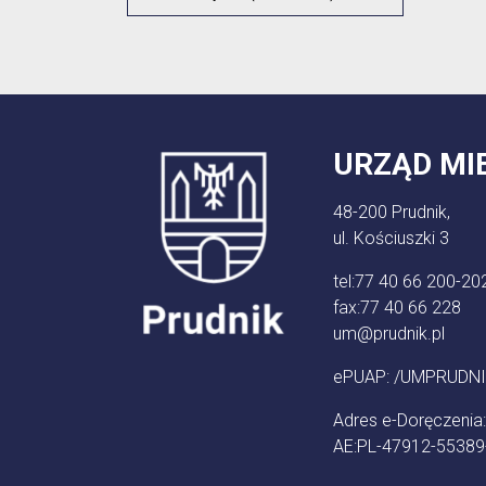
URZĄD MI
48-200 Prudnik,
ul. Kościuszki 3
tel:
77 40 66 200-20
fax:
77 40 66 228
um@prudnik.pl
ePUAP: /UMPRUDNI
Adres e-Doręczenia:
AE:PL-47912-5538