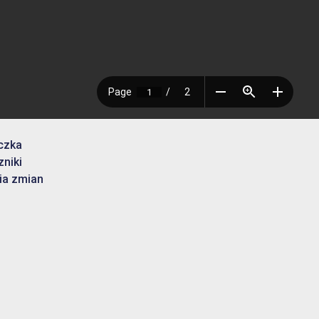
czka
zniki
ia zmian
u