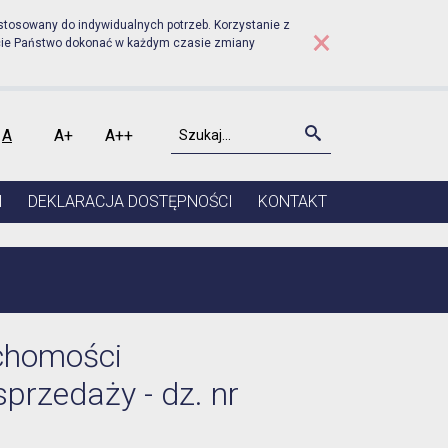
rudniku - Wykaz z dnia 27
stosowany do indywidualnych potrzeb. Korzystanie z
×
cie Państwo dokonać w każdym czasie zmiany
Szukaj
Szukaj
A
A+
A++
kontrast
Czcionka domyślna
Czcionka średnia
Czcionka duża
I
DEKLARACJA DOSTĘPNOŚCI
KONTAKT
uchomości
przedaży - dz. nr