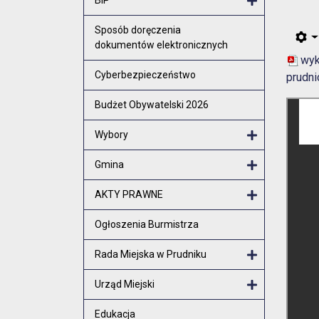
Otwórz menu
Sposób doręczenia
dokumentów elektronicznych
wyk
Cyberbezpieczeństwo
prudni
Budżet Obywatelski 2026
Wybory
Otwórz menu
Gmina
Otwórz menu
AKTY PRAWNE
Otwórz menu
Ogłoszenia Burmistrza
Rada Miejska w Prudniku
Otwórz menu
Urząd Miejski
Otwórz menu
Edukacja