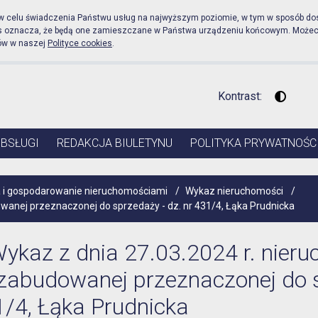
icznej Urząd Miejski w P
 w celu świadczenia Państwu usług na najwyższym poziomie, w tym w sposób do
es oznacza, że będą one zamieszczane w Państwa urządzeniu końcowym. Może
ów w naszej
Polityce cookies
.
Kontrast:
Wysoki 
OBSŁUGI
REDAKCJA BIULETYNU
POLITYKA PRYWATNOŚC
 i gospodarowanie nieruchomościami
/
Wykaz nieruchomości
/
wanej przeznaczonej do sprzedaży - dz. nr 431/4, Łąka Prudnicka
ykaz z dnia 27.03.2024 r. nier
zabudowanej przeznaczonej do s
/4, Łąka Prudnicka