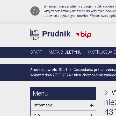
Biuletyn Informacji Publ
Przejdź do menu głównego
Przejdź do głównej zawartości
W ramach naszej witryny stosujemy pliki cookies
witryny bez zmiany ustawień dotyczących cooki
ustawień dotyczących cookies. Więcej szczegół
Menu główne
START
MAPA BIULETYNU
INSTRUKCJA 
Ścieżka powrotu:
Start
/
Gospodarka przestrzenna
Wykaz z dnia 27.03.2024 r. nieruchomości niezabudo
W
Menu
nie
Informacje
431
Otwórz menu
BIP