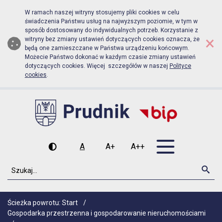
Biuletyn Informacji Publicznej Urz
Przejdź do menu głównego
Przejdź do głównej zawartości
W ramach naszej witryny stosujemy pliki cookies w celu
świadczenia Państwu usług na najwyższym poziomie, w tym w
sposób dostosowany do indywidualnych potrzeb. Korzystanie z
×
witryny bez zmiany ustawień dotyczących cookies oznacza, że
będą one zamieszczane w Państwa urządzeniu końcowym.
Możecie Państwo dokonać w każdym czasie zmiany ustawień
dotyczących cookies. Więcej szczegółów w naszej
Polityce
cookies
.
Otwórz men
A
A+
A++
Wysoki kontrast
Czcionka domyślna
Czcionka średnia
Czcionka duża
Szukaj
Szu
Ścieżka powrotu:
Start
/
Gospodarka przestrzenna i gospodarowanie nieruchomościami