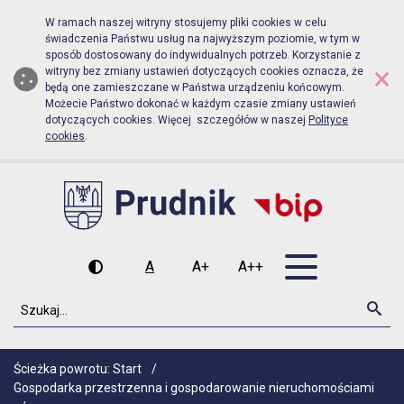
Biuletyn Informacji Publicznej Urz
Przejdź do menu głównego
Przejdź do głównej zawartości
W ramach naszej witryny stosujemy pliki cookies w celu
świadczenia Państwu usług na najwyższym poziomie, w tym w
sposób dostosowany do indywidualnych potrzeb. Korzystanie z
×
witryny bez zmiany ustawień dotyczących cookies oznacza, że
będą one zamieszczane w Państwa urządzeniu końcowym.
Możecie Państwo dokonać w każdym czasie zmiany ustawień
dotyczących cookies. Więcej szczegółów w naszej
Polityce
cookies
.
Otwórz men
A
A+
A++
Wysoki kontrast
Czcionka domyślna
Czcionka średnia
Czcionka duża
Szukaj
Szu
Ścieżka powrotu:
Start
/
Gospodarka przestrzenna i gospodarowanie nieruchomościami