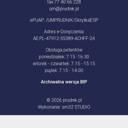
fax:
77 40 66 228
um@prudnik.pl
ePUAP: /UMPRUDNIK/SkrytkaESP
Adres e-Doręczenia:
AE:PL-47912-55389-ACHFF-24
Obsługa petentów
poniedziałek: 7.15 -16.30
wtorek - czwartek: 7.15 - 15.15
piątek: 7.15 - 14.00
Archiwalna wersja BIP
© 2026
prudnik.pl
Wykonanie:
sm32 STUDIO