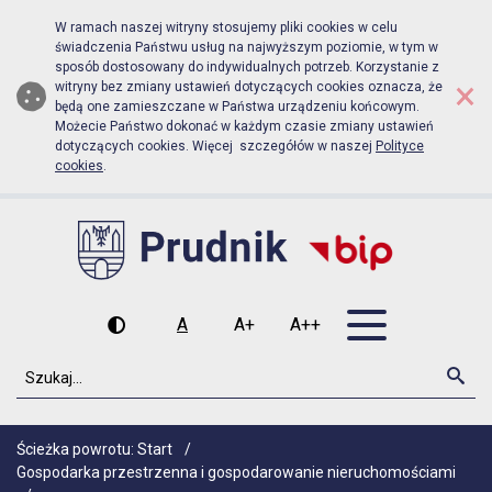
Biuletyn Informacji Publicznej Urz
Przejdź do menu głównego
Przejdź do głównej zawartości
W ramach naszej witryny stosujemy pliki cookies w celu
świadczenia Państwu usług na najwyższym poziomie, w tym w
sposób dostosowany do indywidualnych potrzeb. Korzystanie z
×
witryny bez zmiany ustawień dotyczących cookies oznacza, że
będą one zamieszczane w Państwa urządzeniu końcowym.
Możecie Państwo dokonać w każdym czasie zmiany ustawień
dotyczących cookies. Więcej szczegółów w naszej
Polityce
cookies
.
Otwórz men
A
A+
A++
Wysoki kontrast
Czcionka domyślna
Czcionka średnia
Czcionka duża
Szukaj
Szu
Ścieżka powrotu:
Start
/
Gospodarka przestrzenna i gospodarowanie nieruchomościami