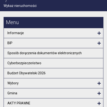
/
Wykaz nieruchomości
Menu
Informacje
Otw
BIP
Otw
Sposób doręczenia dokumentów elektronicznych
Cyberbezpieczeństwo
Budżet Obywatelski 2026
Wybory
Otw
Gmina
Otw
AKTY PRAWNE