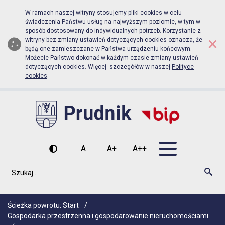
Biuletyn Informacji Publicznej Urz
Przejdź do menu głównego
Przejdź do głównej zawartości
W ramach naszej witryny stosujemy pliki cookies w celu
świadczenia Państwu usług na najwyższym poziomie, w tym w
sposób dostosowany do indywidualnych potrzeb. Korzystanie z
×
witryny bez zmiany ustawień dotyczących cookies oznacza, że
będą one zamieszczane w Państwa urządzeniu końcowym.
Możecie Państwo dokonać w każdym czasie zmiany ustawień
dotyczących cookies. Więcej szczegółów w naszej
Polityce
cookies
.
Otwórz men
A
A+
A++
Wysoki kontrast
Czcionka domyślna
Czcionka średnia
Czcionka duża
Szukaj
Szu
Ścieżka powrotu:
Start
/
Gospodarka przestrzenna i gospodarowanie nieruchomościami