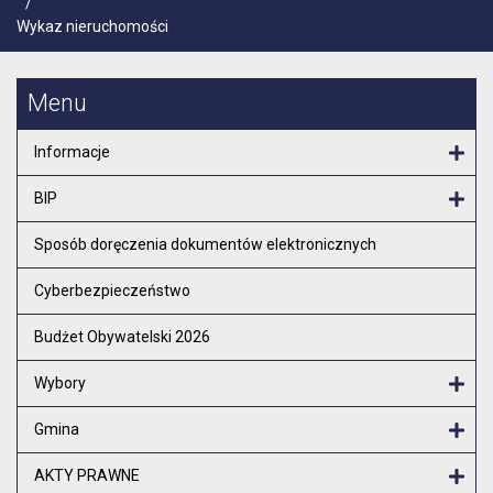
/
Wykaz nieruchomości
Menu
Informacje
Otw
BIP
Otw
Sposób doręczenia dokumentów elektronicznych
Cyberbezpieczeństwo
Budżet Obywatelski 2026
Wybory
Otw
Gmina
Otw
AKTY PRAWNE