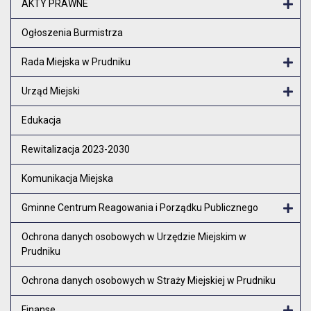
AKTY PRAWNE
Otw
Ogłoszenia Burmistrza
Rada Miejska w Prudniku
Otw
Urząd Miejski
Otw
Edukacja
Rewitalizacja 2023-2030
Komunikacja Miejska
Gminne Centrum Reagowania i Porządku Publicznego
Otw
Ochrona danych osobowych w Urzędzie Miejskim w
Prudniku
Ochrona danych osobowych w Straży Miejskiej w Prudniku
Finanse