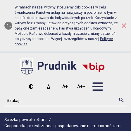
Biuletyn Informacji Publicznej Ur
Przejdź do menu głównego
Przejdź do głównej zawartości
W ramach naszej witryny stosujemy pliki cookies w celu
świadczenia Państwu usług na najwyższym poziomie, w tym w
sposób dostosowany do indywidualnych potrzeb. Korzystanie z
×
witryny bez zmiany ustawień dotyczących cookies oznacza, że
będą one zamieszczane w Państwa urządzeniu końcowym.
Możecie Państwo dokonać w każdym czasie zmiany ustawień
dotyczących cookies. Więcej szczegółów w naszej
Polityce
cookies
.
Otwórz men
A
A+
A++
Wysoki kontrast
Czcionka domyślna
Czcionka średnia
Czcionka duża
Szukaj
Szu
Ścieżka powrotu:
Start
/
Gospodarka przestrzenna i gospodarowanie nieruchomościami