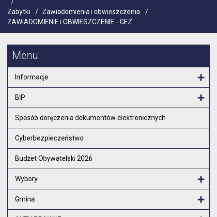
/
Zabytki
/
Zawiadomienia i obwieszczenia
/
ZAWIADOMIENIE i OBWIESZCZENIE - GEZ
Menu
Informacje
Otw
BIP
Otw
Sposób doręczenia dokumentów elektronicznych
Cyberbezpieczeństwo
Budżet Obywatelski 2026
Wybory
Otw
Gmina
Otw