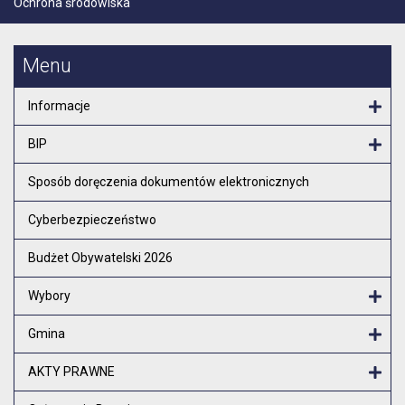
Ochrona środowiska
Menu
Informacje
Otw
BIP
Otw
Sposób doręczenia dokumentów elektronicznych
Cyberbezpieczeństwo
Budżet Obywatelski 2026
Wybory
Otw
Gmina
Otw
AKTY PRAWNE
Otw