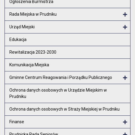
Ogłoszenia Burmistrza
Rada Miejska w Prudniku
Otw
Urząd Miejski
Otw
Edukacja
Rewitalizacja 2023-2030
Komunikacja Miejska
Gminne Centrum Reagowania i Porządku Publicznego
Otw
Ochrona danych osobowych w Urzędzie Miejskim w
Prudniku
Ochrona danych osobowych w Straży Miejskiej w Prudniku
Finanse
Otw
Prudnicka Rada Seniorów