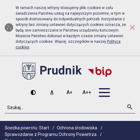
Biuletyn Informacji Publicznej Ur
Przejdź do menu głównego
Przejdź do głównej zawartości
W ramach naszej witryny stosujemy pliki cookies w celu
świadczenia Państwu usług na najwyższym poziomie, w tym w
sposób dostosowany do indywidualnych potrzeb. Korzystanie z
×
witryny bez zmiany ustawień dotyczących cookies oznacza, że
będą one zamieszczane w Państwa urządzeniu końcowym.
Możecie Państwo dokonać w każdym czasie zmiany ustawień
dotyczących cookies. Więcej szczegółów w naszej
Polityce
cookies
.
Otwórz men
A
A+
A++
Wysoki kontrast
Czcionka domyślna
Czcionka średnia
Czcionka duża
Szukaj
Szu
Ścieżka powrotu:
Start
/
Ochrona środowiska
/
Sprawozdanie z Programu Ochrony Powietrza
/