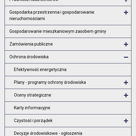
Otw
Gospodarka przestrzenna i gospodarowanie
nieruchomościami
Otw
Gospodarowanie mieszkaniowym zasobem gminy
Zamówienia publiczne
Otw
Ochrona środowiska
Zam
Efektywność energetyczna
Plany - programy ochrony środowiska
O
Oceny strategiczne
O
Karty informacyjne
Czystość i porządek
O
Decyzje środowiskowe - ogłoszenia