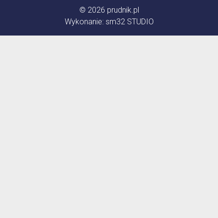
© 2026
prudnik.pl
Wykonanie:
sm32 STUDIO