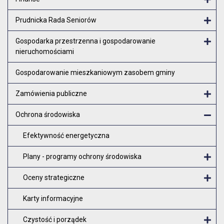
Otw
Prudnicka Rada Seniorów
Otw
Gospodarka przestrzenna i gospodarowanie
nieruchomościami
Otw
Gospodarowanie mieszkaniowym zasobem gminy
Zamówienia publiczne
Otw
Ochrona środowiska
Zam
Efektywność energetyczna
Plany - programy ochrony środowiska
O
Oceny strategiczne
O
Karty informacyjne
Czystość i porządek