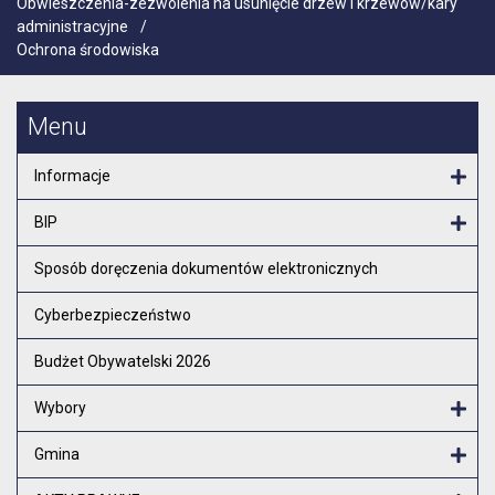
Obwieszczenia-zezwolenia na usunięcie drzew i krzewów/kary
administracyjne
/
Ochrona środowiska
Menu
Informacje
Otw
BIP
Otw
Sposób doręczenia dokumentów elektronicznych
Cyberbezpieczeństwo
Budżet Obywatelski 2026
Wybory
Otw
Gmina
Otw