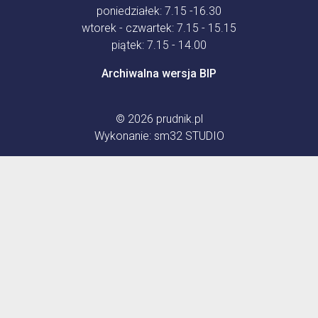
poniedziałek: 7.15 -16.30
wtorek - czwartek: 7.15 - 15.15
piątek: 7.15 - 14.00
Archiwalna wersja BIP
© 2026
prudnik.pl
Wykonanie:
sm32 STUDIO