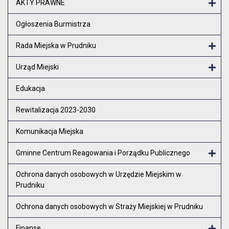
AKTY PRAWNE
Otw
Ogłoszenia Burmistrza
Rada Miejska w Prudniku
Otw
Urząd Miejski
Otw
Edukacja
Rewitalizacja 2023-2030
Komunikacja Miejska
Gminne Centrum Reagowania i Porządku Publicznego
Otw
Ochrona danych osobowych w Urzędzie Miejskim w
Prudniku
Ochrona danych osobowych w Straży Miejskiej w Prudniku
Finanse