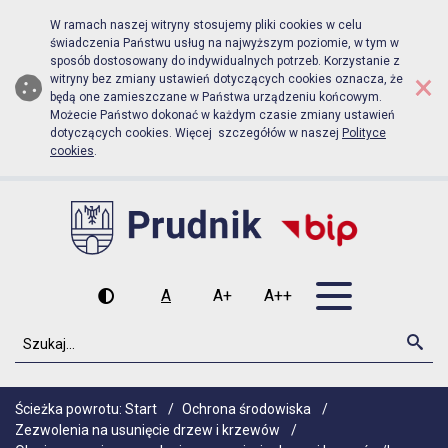
Biuletyn Informacji Publicznej Urz
Przejdź do menu głównego
Przejdź do głównej zawartości
W ramach naszej witryny stosujemy pliki cookies w celu
świadczenia Państwu usług na najwyższym poziomie, w tym w
sposób dostosowany do indywidualnych potrzeb. Korzystanie z
×
witryny bez zmiany ustawień dotyczących cookies oznacza, że
będą one zamieszczane w Państwa urządzeniu końcowym.
Możecie Państwo dokonać w każdym czasie zmiany ustawień
dotyczących cookies. Więcej szczegółów w naszej
Polityce
cookies
.
Otwórz men
A
A+
A++
Wysoki kontrast
Czcionka domyślna
Czcionka średnia
Czcionka duża
Szukaj
Szu
Ścieżka powrotu:
Start
/
Ochrona środowiska
/
Zezwolenia na usunięcie drzew i krzewów
/