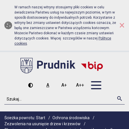
Biuletyn Informacji Publicznej Urz
Przejdź do menu głównego
Przejdź do głównej zawartości
W ramach naszej witryny stosujemy pliki cookies w celu
świadczenia Państwu usług na najwyższym poziomie, w tym w
sposób dostosowany do indywidualnych potrzeb. Korzystanie z
×
witryny bez zmiany ustawień dotyczących cookies oznacza, że
będą one zamieszczane w Państwa urządzeniu końcowym.
Możecie Państwo dokonać w każdym czasie zmiany ustawień
dotyczących cookies. Więcej szczegółów w naszej
Polityce
cookies
.
Otwórz men
A
A+
A++
Wysoki kontrast
Czcionka domyślna
Czcionka średnia
Czcionka duża
Szukaj
Szu
Ścieżka powrotu:
Start
/
Ochrona środowiska
/
Zezwolenia na usunięcie drzew i krzewów
/