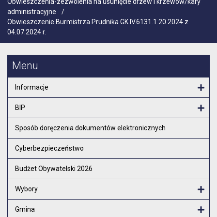
Obwieszczenia-zezwolenia na usunięcie drzew i krzewów/kary
administracyjne
/
Obwieszczenie Burmistrza Prudnika GK.IV.6131.1.20.2024 z
04.07.2024 r.
Menu
Informacje
Otw
BIP
Otw
Sposób doręczenia dokumentów elektronicznych
Cyberbezpieczeństwo
Budżet Obywatelski 2026
Wybory
Otw
Gmina