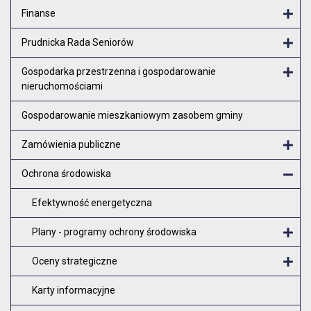
Finanse
Otw
Prudnicka Rada Seniorów
Otw
Gospodarka przestrzenna i gospodarowanie
nieruchomościami
Otw
Gospodarowanie mieszkaniowym zasobem gminy
Zamówienia publiczne
Otw
Ochrona środowiska
Zam
Efektywność energetyczna
Plany - programy ochrony środowiska
O
Oceny strategiczne
O
Karty informacyjne