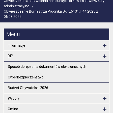
Obwieszczenia-zezwolenia na usunięcie drzew i krzewów/kary
administracyjne
/
Obwieszczenie Burmistrza Prudnika GK.IV.6131.1.44.2025 z
06.08.2025
Menu
Informacje
Otw
BIP
Otw
Sposób doręczenia dokumentów elektronicznych
Cyberbezpieczeństwo
Budżet Obywatelski 2026
Wybory
Otw
Gmina