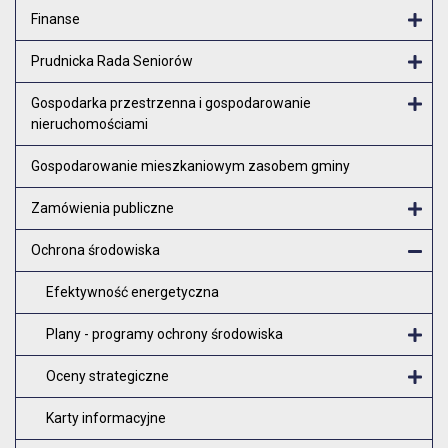
Finanse
Otw
Prudnicka Rada Seniorów
Otw
Gospodarka przestrzenna i gospodarowanie
nieruchomościami
Otw
Gospodarowanie mieszkaniowym zasobem gminy
Zamówienia publiczne
Otw
Ochrona środowiska
Zam
Efektywność energetyczna
Plany - programy ochrony środowiska
O
Oceny strategiczne
O
Karty informacyjne