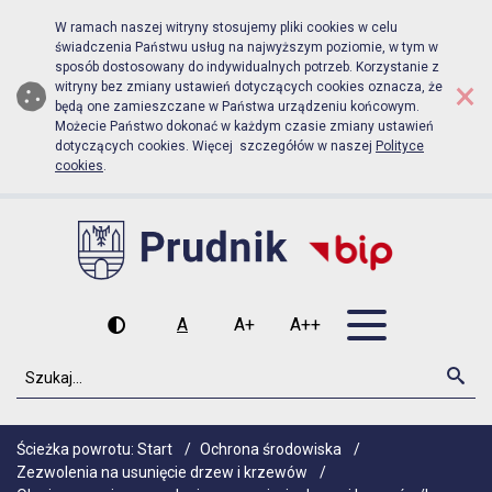
Biuletyn Informacji Publicznej Urz
Przejdź do menu głównego
Przejdź do głównej zawartości
W ramach naszej witryny stosujemy pliki cookies w celu
świadczenia Państwu usług na najwyższym poziomie, w tym w
sposób dostosowany do indywidualnych potrzeb. Korzystanie z
×
witryny bez zmiany ustawień dotyczących cookies oznacza, że
będą one zamieszczane w Państwa urządzeniu końcowym.
Możecie Państwo dokonać w każdym czasie zmiany ustawień
dotyczących cookies. Więcej szczegółów w naszej
Polityce
cookies
.
Otwórz men
A
A+
A++
Wysoki kontrast
Czcionka domyślna
Czcionka średnia
Czcionka duża
Szukaj
Szu
Ścieżka powrotu:
Start
/
Ochrona środowiska
/
Zezwolenia na usunięcie drzew i krzewów
/