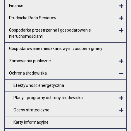
Finanse
Otw
Prudnicka Rada Seniorów
Otw
Gospodarka przestrzenna i gospodarowanie
nieruchomościami
Otw
Gospodarowanie mieszkaniowym zasobem gminy
Zamówienia publiczne
Otw
Ochrona środowiska
Zam
Efektywność energetyczna
Plany - programy ochrony środowiska
O
Oceny strategiczne
O
Karty informacyjne