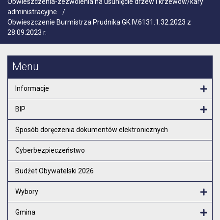
Obwieszczenia-zezwolenia na usunięcie drzew i krzewów/kary
administracyjne
/
Obwieszczenie Burmistrza Prudnika GK.IV.6131.1.32.2023 z
28.09.2023 r.
Menu
Informacje
Otw
BIP
Otw
Sposób doręczenia dokumentów elektronicznych
Cyberbezpieczeństwo
Budżet Obywatelski 2026
Wybory
Otw
Gmina