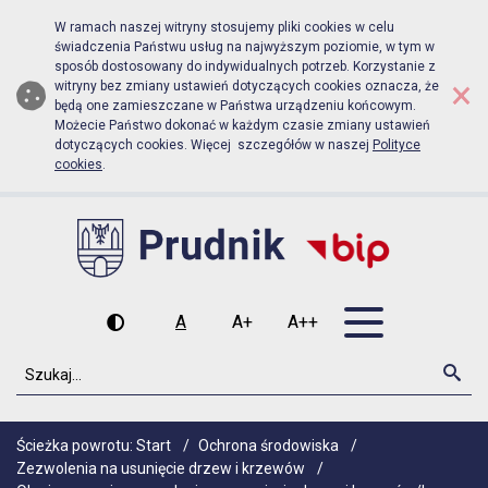
Biuletyn Informacji Publicznej Urz
Przejdź do menu głównego
Przejdź do głównej zawartości
W ramach naszej witryny stosujemy pliki cookies w celu
świadczenia Państwu usług na najwyższym poziomie, w tym w
sposób dostosowany do indywidualnych potrzeb. Korzystanie z
×
witryny bez zmiany ustawień dotyczących cookies oznacza, że
będą one zamieszczane w Państwa urządzeniu końcowym.
Możecie Państwo dokonać w każdym czasie zmiany ustawień
dotyczących cookies. Więcej szczegółów w naszej
Polityce
cookies
.
Otwórz men
A
A+
A++
Wysoki kontrast
Czcionka domyślna
Czcionka średnia
Czcionka duża
Szukaj
Szu
Ścieżka powrotu:
Start
/
Ochrona środowiska
/
Zezwolenia na usunięcie drzew i krzewów
/