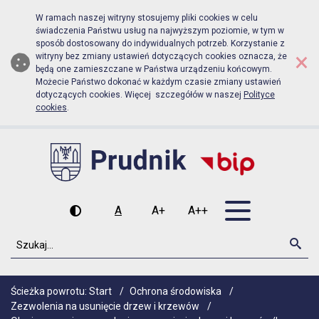
Biuletyn Informacji Publicznej Urz
Przejdź do menu głównego
Przejdź do głównej zawartości
W ramach naszej witryny stosujemy pliki cookies w celu
świadczenia Państwu usług na najwyższym poziomie, w tym w
sposób dostosowany do indywidualnych potrzeb. Korzystanie z
×
witryny bez zmiany ustawień dotyczących cookies oznacza, że
będą one zamieszczane w Państwa urządzeniu końcowym.
Możecie Państwo dokonać w każdym czasie zmiany ustawień
dotyczących cookies. Więcej szczegółów w naszej
Polityce
cookies
.
Otwórz men
A
A+
A++
Wysoki kontrast
Czcionka domyślna
Czcionka średnia
Czcionka duża
Szukaj
Szu
Ścieżka powrotu:
Start
/
Ochrona środowiska
/
Zezwolenia na usunięcie drzew i krzewów
/