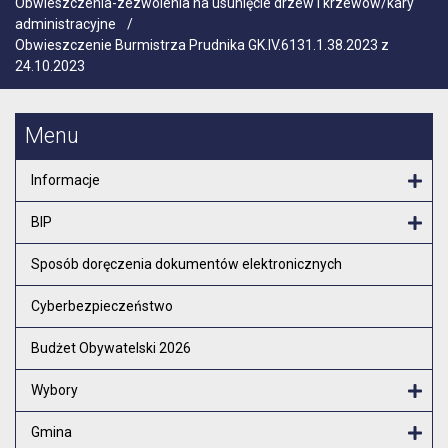
Obwieszczenia-zezwolenia na usunięcie drzew i krzewów/kary
administracyjne
/
Obwieszczenie Burmistrza Prudnika GK.IV.6131.1.38.2023 z
24.10.2023
Menu
Informacje
Otw
BIP
Otw
Sposób doręczenia dokumentów elektronicznych
Cyberbezpieczeństwo
Budżet Obywatelski 2026
Wybory
Otw
Gmina