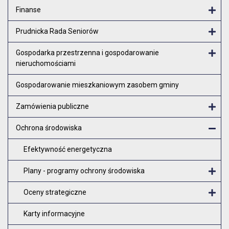
Finanse
Otw
Prudnicka Rada Seniorów
Otw
Gospodarka przestrzenna i gospodarowanie
nieruchomościami
Otw
Gospodarowanie mieszkaniowym zasobem gminy
Zamówienia publiczne
Otw
Ochrona środowiska
Zam
Efektywność energetyczna
Plany - programy ochrony środowiska
O
Oceny strategiczne
O
Karty informacyjne