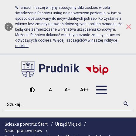
Biuletyn Informacji Publicznej Urzą
Przejdź do menu głównego
Przejdź do głównej zawartości
W ramach naszej witryny stosujemy pliki cookies w celu
świadczenia Państwu usług na najwyższym poziomie, w tym w
sposób dostosowany do indywidualnych potrzeb. Korzystanie z
×
witryny bez zmiany ustawień dotyczących cookies oznacza, że
będą one zamieszczane w Państwa urządzeniu końcowym.
Możecie Państwo dokonać w każdym czasie zmiany ustawień
dotyczących cookies. Więcej szczegółów w naszej
Polityce
cookies
.
Otwórz men
A
A+
A++
Wysoki kontrast
Czcionka domyślna
Czcionka średnia
Czcionka duża
Szukaj
Szu
Ścieżka powrotu:
Start
/
Urząd Miejski
/
Nabór pracowników
/