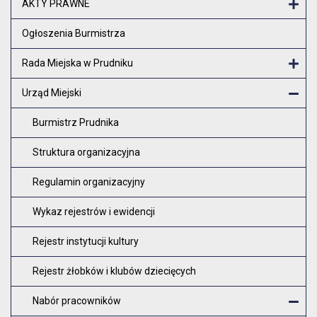
AKTY PRAWNE
Otw
Ogłoszenia Burmistrza
Rada Miejska w Prudniku
Otw
Urząd Miejski
Zam
Burmistrz Prudnika
Struktura organizacyjna
Regulamin organizacyjny
Wykaz rejestrów i ewidencji
Rejestr instytucji kultury
Rejestr żłobków i klubów dziecięcych
Nabór pracowników