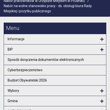
Nabór pracowników w Urzędzie Miejskim w Prudniku
/
Nabór na wolne stanowisko pracy - ds. obsługi biura Rady
Miejskiej i pożytku publicznego
Menu
Informacje
Otw
BIP
Otw
Sposób doręczenia dokumentów elektronicznych
Cyberbezpieczeństwo
Budżet Obywatelski 2026
Wybory
Otw
Gmina
Otw