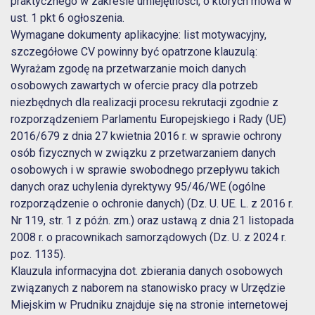
praktycznego w zakresie umiejętności, o których mowa w
ust. 1 pkt 6 ogłoszenia.
Wymagane dokumenty aplikacyjne: list motywacyjny,
szczegółowe CV powinny być opatrzone klauzulą:
Wyrażam zgodę na przetwarzanie moich danych
osobowych zawartych w ofercie pracy dla potrzeb
niezbędnych dla realizacji procesu rekrutacji zgodnie z
rozporządzeniem Parlamentu Europejskiego i Rady (UE)
2016/679 z dnia 27 kwietnia 2016 r. w sprawie ochrony
osób fizycznych w związku z przetwarzaniem danych
osobowych i w sprawie swobodnego przepływu takich
danych oraz uchylenia dyrektywy 95/46/WE (ogólne
rozporządzenie o ochronie danych) (Dz. U. UE. L. z 2016 r.
Nr 119, str. 1 z późn. zm.) oraz ustawą z dnia 21 listopada
2008 r. o pracownikach samorządowych (Dz. U. z 2024 r.
poz. 1135).
Klauzula informacyjna dot. zbierania danych osobowych
związanych z naborem na stanowisko pracy w Urzędzie
Miejskim w Prudniku znajduje się na stronie internetowej