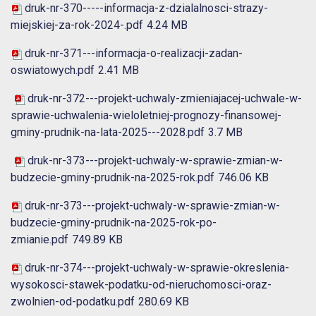
druk-nr-370-----informacja-z-dzialalnosci-strazy-
miejskiej-za-rok-2024-.pdf
4.24 MB
druk-nr-371---informacja-o-realizacji-zadan-
oswiatowych.pdf
2.41 MB
druk-nr-372---projekt-uchwaly-zmieniajacej-uchwale-w-
sprawie-uchwalenia-wieloletniej-prognozy-finansowej-
gminy-prudnik-na-lata-2025---2028.pdf
3.7 MB
druk-nr-373---projekt-uchwaly-w-sprawie-zmian-w-
budzecie-gminy-prudnik-na-2025-rok.pdf
746.06 KB
druk-nr-373---projekt-uchwaly-w-sprawie-zmian-w-
budzecie-gminy-prudnik-na-2025-rok-po-
zmianie.pdf
749.89 KB
druk-nr-374---projekt-uchwaly-w-sprawie-okreslenia-
wysokosci-stawek-podatku-od-nieruchomosci-oraz-
zwolnien-od-podatku.pdf
280.69 KB