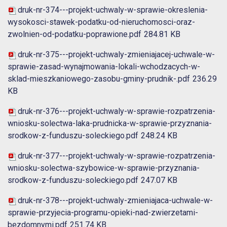
druk-nr-374---projekt-uchwaly-w-sprawie-okreslenia-
wysokosci-stawek-podatku-od-nieruchomosci-oraz-
zwolnien-od-podatku-poprawione.pdf
284.81 KB
druk-nr-375---projekt-uchwaly-zmieniajacej-uchwale-w-
sprawie-zasad-wynajmowania-lokali-wchodzacych-w-
sklad-mieszkaniowego-zasobu-gminy-prudnik-.pdf
236.29
KB
druk-nr-376---projekt-uchwaly-w-sprawie-rozpatrzenia-
wniosku-solectwa-laka-prudnicka-w-sprawie-przyznania-
srodkow-z-funduszu-soleckiego.pdf
248.24 KB
druk-nr-377---projekt-uchwaly-w-sprawie-rozpatrzenia-
wniosku-solectwa-szybowice-w-sprawie-przyznania-
srodkow-z-funduszu-soleckiego.pdf
247.07 KB
druk-nr-378---projekt-uchwaly-zmieniajaca-uchwale-w-
sprawie-przyjecia-programu-opieki-nad-zwierzetami-
bezdomnymi.pdf
251.74 KB