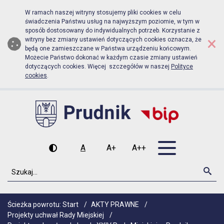
Biuletyn Informacji Publicznej Urz
Przejdź do menu głównego
Przejdź do głównej zawartości
W ramach naszej witryny stosujemy pliki cookies w celu
świadczenia Państwu usług na najwyższym poziomie, w tym w
sposób dostosowany do indywidualnych potrzeb. Korzystanie z
×
witryny bez zmiany ustawień dotyczących cookies oznacza, że
będą one zamieszczane w Państwa urządzeniu końcowym.
Możecie Państwo dokonać w każdym czasie zmiany ustawień
dotyczących cookies. Więcej szczegółów w naszej
Polityce
cookies
.
Otwórz men
A
A+
A++
Wysoki kontrast
Czcionka domyślna
Czcionka średnia
Czcionka duża
Szukaj
Szu
Ścieżka powrotu:
Start
/
AKTY PRAWNE
/
Projekty uchwał Rady Miejskiej
/