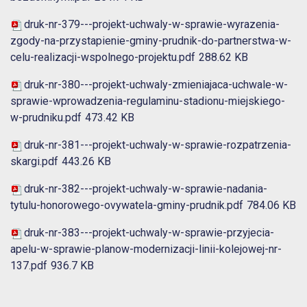
druk-nr-379---projekt-uchwaly-w-sprawie-wyrazenia-
zgody-na-przystapienie-gminy-prudnik-do-partnerstwa-w-
celu-realizacji-wspolnego-projektu.pdf
288.62 KB
druk-nr-380---projekt-uchwaly-zmieniajaca-uchwale-w-
sprawie-wprowadzenia-regulaminu-stadionu-miejskiego-
w-prudniku.pdf
473.42 KB
druk-nr-381---projekt-uchwaly-w-sprawie-rozpatrzenia-
skargi.pdf
443.26 KB
druk-nr-382---projekt-uchwaly-w-sprawie-nadania-
tytulu-honorowego-ovywatela-gminy-prudnik.pdf
784.06 KB
druk-nr-383---projekt-uchwaly-w-sprawie-przyjecia-
apelu-w-sprawie-planow-modernizacji-linii-kolejowej-nr-
137.pdf
936.7 KB