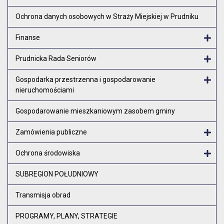
Ochrona danych osobowych w Straży Miejskiej w Prudniku
Finanse
Otw
Prudnicka Rada Seniorów
Otw
Gospodarka przestrzenna i gospodarowanie
nieruchomościami
Otw
Gospodarowanie mieszkaniowym zasobem gminy
Zamówienia publiczne
Otw
Ochrona środowiska
Otw
SUBREGION POŁUDNIOWY
Transmisja obrad
PROGRAMY, PLANY, STRATEGIE