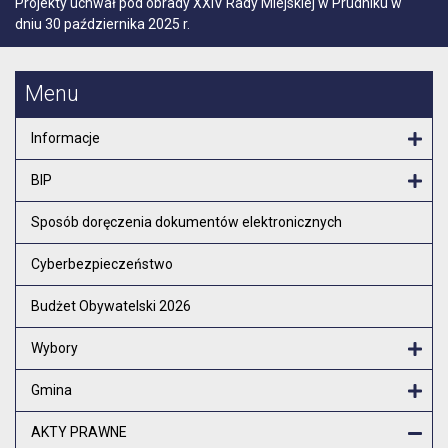
Projekty uchwał pod obrady XXIV Rady Miejskiej w Prudniku w
dniu 30 października 2025 r.
Menu
Informacje
Otw
BIP
Otw
Sposób doręczenia dokumentów elektronicznych
Cyberbezpieczeństwo
Budżet Obywatelski 2026
Wybory
Otw
Gmina
Otw
AKTY PRAWNE