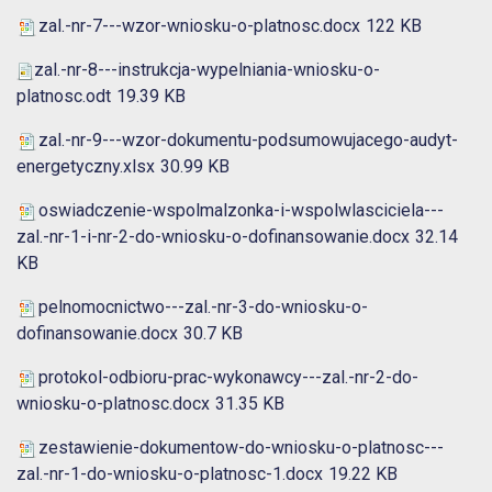
zal.-nr-7---wzor-wniosku-o-platnosc.docx
122 KB
zal.-nr-8---instrukcja-wypelniania-wniosku-o-
platnosc.odt
19.39 KB
zal.-nr-9---wzor-dokumentu-podsumowujacego-audyt-
energetyczny.xlsx
30.99 KB
oswiadczenie-wspolmalzonka-i-wspolwlasciciela---
zal.-nr-1-i-nr-2-do-wniosku-o-dofinansowanie.docx
32.14
KB
pelnomocnictwo---zal.-nr-3-do-wniosku-o-
dofinansowanie.docx
30.7 KB
protokol-odbioru-prac-wykonawcy---zal.-nr-2-do-
wniosku-o-platnosc.docx
31.35 KB
zestawienie-dokumentow-do-wniosku-o-platnosc---
zal.-nr-1-do-wniosku-o-platnosc-1.docx
19.22 KB