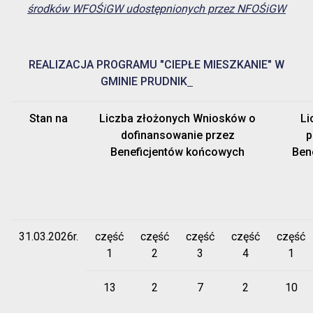
środków WFOŚiGW udostępnionych przez NFOŚiGW
REALIZACJA PROGRAMU "CIEPŁE MIESZKANIE" W
GMINIE PRUDNIK
Stan na
Liczba złożonych Wniosków o
Li
dofinansowanie przez
p
Beneficjentów końcowych
Ben
31.03.2026r.
część
część
część
część
część
1
2
3
4
1
13
2
7
2
10