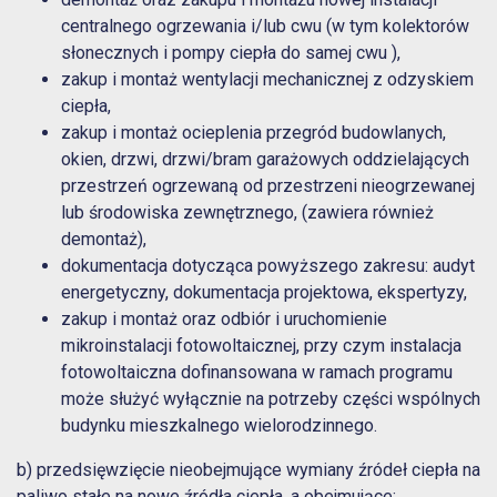
centralnego ogrzewania i/lub cwu (w tym kolektorów
słonecznych i pompy ciepła do samej cwu ),
zakup i montaż wentylacji mechanicznej z odzyskiem
ciepła,
zakup i montaż ocieplenia przegród budowlanych,
okien, drzwi, drzwi/bram garażowych oddzielających
przestrzeń ogrzewaną od przestrzeni nieogrzewanej
lub środowiska zewnętrznego, (zawiera również
demontaż),
dokumentacja dotycząca powyższego zakresu: audyt
energetyczny, dokumentacja projektowa, ekspertyzy,
zakup i montaż oraz odbiór i uruchomienie
mikroinstalacji fotowoltaicznej, przy czym instalacja
fotowoltaiczna dofinansowana w ramach programu
może służyć wyłącznie na potrzeby części wspólnych
budynku mieszkalnego wielorodzinnego.
b) przedsięwzięcie nieobejmujące wymiany źródeł ciepła na
paliwo stałe na nowe źródła ciepła, a obejmujące: