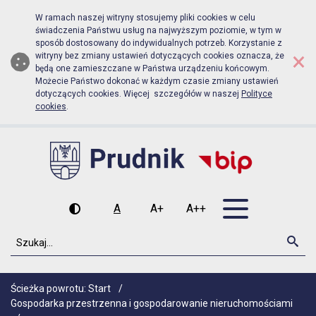
Biuletyn Informacji Publicznej Urz
Przejdź do menu głównego
Przejdź do głównej zawartości
W ramach naszej witryny stosujemy pliki cookies w celu
świadczenia Państwu usług na najwyższym poziomie, w tym w
sposób dostosowany do indywidualnych potrzeb. Korzystanie z
×
witryny bez zmiany ustawień dotyczących cookies oznacza, że
będą one zamieszczane w Państwa urządzeniu końcowym.
Możecie Państwo dokonać w każdym czasie zmiany ustawień
dotyczących cookies. Więcej szczegółów w naszej
Polityce
cookies
.
Otwórz men
A
A+
A++
Wysoki kontrast
Czcionka domyślna
Czcionka średnia
Czcionka duża
Szukaj
Szu
Ścieżka powrotu:
Start
/
Gospodarka przestrzenna i gospodarowanie nieruchomościami