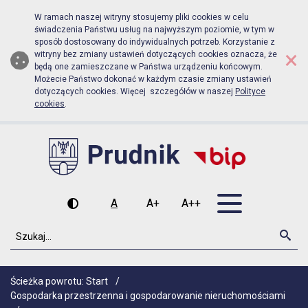
Biuletyn Informacji Publicznej Urz
Przejdź do menu głównego
Przejdź do głównej zawartości
W ramach naszej witryny stosujemy pliki cookies w celu
świadczenia Państwu usług na najwyższym poziomie, w tym w
sposób dostosowany do indywidualnych potrzeb. Korzystanie z
×
witryny bez zmiany ustawień dotyczących cookies oznacza, że
będą one zamieszczane w Państwa urządzeniu końcowym.
Możecie Państwo dokonać w każdym czasie zmiany ustawień
dotyczących cookies. Więcej szczegółów w naszej
Polityce
cookies
.
Otwórz men
A
A+
A++
Wysoki kontrast
Czcionka domyślna
Czcionka średnia
Czcionka duża
Szukaj
Szu
Ścieżka powrotu:
Start
/
Gospodarka przestrzenna i gospodarowanie nieruchomościami