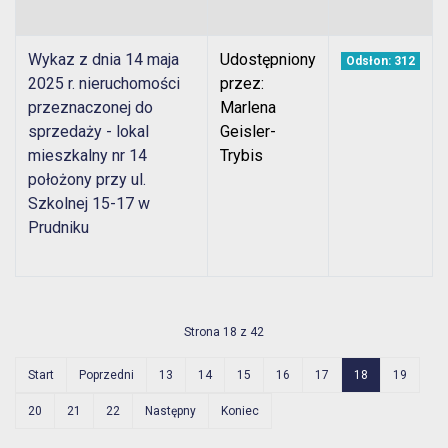
Wykaz z dnia 14 maja
Udostępniony
Odsłon: 312
2025 r. nieruchomości
przez:
przeznaczonej do
Marlena
sprzedaży - lokal
Geisler-
mieszkalny nr 14
Trybis
położony przy ul.
Szkolnej 15-17 w
Prudniku
Strona 18 z 42
Start
Poprzedni
13
14
15
16
17
18
19
20
21
22
Następny
Koniec