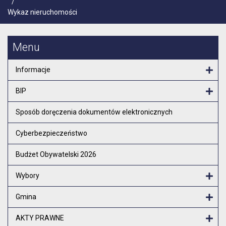
/
Wykaz nieruchomości
Menu
Informacje
Otw
BIP
Otw
Sposób doręczenia dokumentów elektronicznych
Cyberbezpieczeństwo
Budżet Obywatelski 2026
Wybory
Otw
Gmina
Otw
AKTY PRAWNE