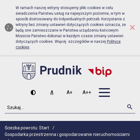
Biuletyn Informacji Publicznej Urz
Przejdź do menu głównego
Przejdź do głównej zawartości
W ramach naszej witryny stosujemy pliki cookies w celu
świadczenia Państwu usług na najwyższym poziomie, w tym w
sposób dostosowany do indywidualnych potrzeb. Korzystanie z
×
witryny bez zmiany ustawień dotyczących cookies oznacza, że
będą one zamieszczane w Państwa urządzeniu końcowym.
Możecie Państwo dokonać w każdym czasie zmiany ustawień
dotyczących cookies. Więcej szczegółów w naszej
Polityce
cookies
.
Otwórz men
A
A+
A++
Wysoki kontrast
Czcionka domyślna
Czcionka średnia
Czcionka duża
Szukaj
Szu
Ścieżka powrotu:
Start
/
Gospodarka przestrzenna i gospodarowanie nieruchomościami