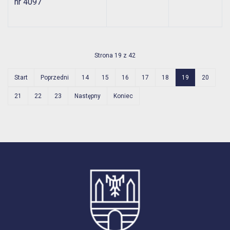
nr 4097
Strona 19 z 42
Start
Poprzedni
14
15
16
17
18
19
20
21
22
23
Następny
Koniec