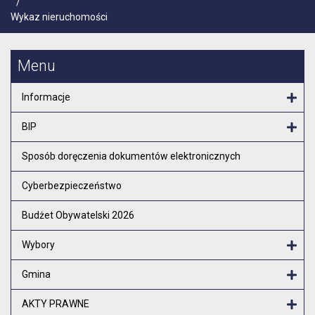
/
Wykaz nieruchomości
Menu
Informacje
Otw
BIP
Otw
Sposób doręczenia dokumentów elektronicznych
Cyberbezpieczeństwo
Budżet Obywatelski 2026
Wybory
Otw
Gmina
Otw
AKTY PRAWNE