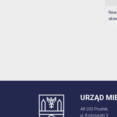
Rewi
skwe
URZĄD MI
48-200 Prudnik,
ul. Kościuszki 3