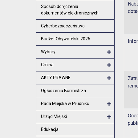
Nabó
Otwórz menu
Sposób doręczenia
dota
dokumentów elektronicznych
Cyberbezpieczeństwo
Budżet Obywatelski 2026
Info
Wybory
Otwórz menu
Gmina
Otwórz menu
AKTY PRAWNE
Zatr
rem
Otwórz menu
Ogłoszenia Burmistrza
Rada Miejska w Prudniku
Otwórz menu
Ocen
Urząd Miejski
publ
Otwórz menu
Edukacja