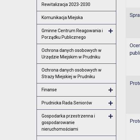
Rewitalizacja 2023-2030
Spra
Komunikacja Miejska
Gminne Centrum Reagowania i
Porządku Publicznego
Otwórz menu
Ocen
Ochrona danych osobowych w
publ
Urzędzie Miejskim w Prudniku
Ochrona danych osobowych w
Straży Miejskiej w Prudniku
Prot
Finanse
Otwórz menu
Prudnicka Rada Seniorów
Otwórz menu
Gospodarka przestrzenna i
Prot
gospodarowanie
Otwórz menu
nieruchomościami