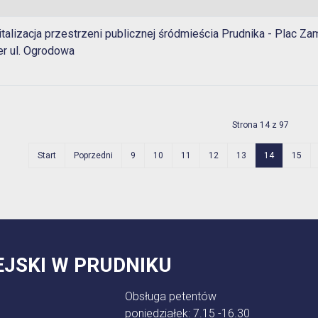
talizacja przestrzeni publicznej śródmieścia Prudnika - Plac Z
r ul. Ogrodowa
Strona 14 z 97
Start
Poprzedni
9
10
11
12
13
14
15
EJSKI W PRUDNIKU
Obsługa petentów
poniedziałek: 7.15 -16.30