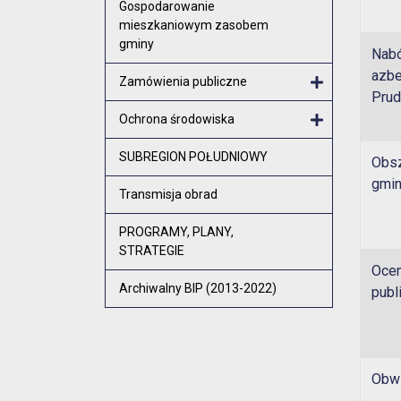
Gospodarowanie
mieszkaniowym zasobem
gminy
Nabó
azbe
Zamówienia publiczne
Prud
Otwórz menu
Ochrona środowiska
Otwórz menu
SUBREGION POŁUDNIOWY
Obsz
gmin
Transmisja obrad
PROGRAMY, PLANY,
STRATEGIE
Ocen
Archiwalny BIP (2013-2022)
publ
Obwi