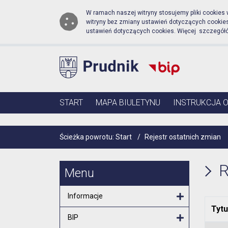
Biuletyn Informacji Publi
Przejdź do menu głównego
Przejdź do głównej zawartości
W ramach naszej witryny stosujemy pliki cookies
witryny bez zmiany ustawień dotyczących cooki
ustawień dotyczących cookies. Więcej szczegół
Menu główne
START
MAPA BIULETYNU
INSTRUKCJA 
Ścieżka powrotu:
Start
/
Rejestr ostatnich zmian
R
Menu
Informacje
Tytu
Otwórz menu
BIP