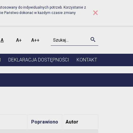
dniku - Rejestr ostatnich
stosowany do indywidualnych potrzeb. Korzystanie z
×
cie Państwo dokonać w każdym czasie zmiany
Szukaj
Szukaj
A
A+
A++
kontrast
Czcionka domyślna
Czcionka średnia
Czcionka duża
I
DEKLARACJA DOSTĘPNOŚCI
KONTAKT
Poprawiono
Autor