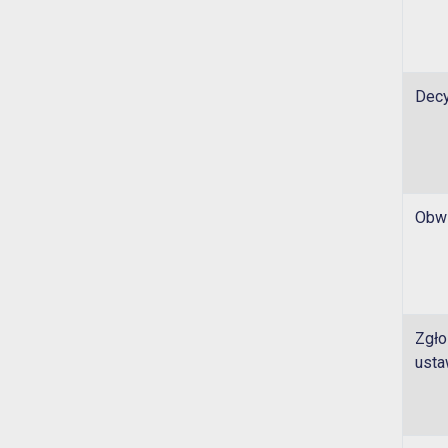
Decy
Obwi
Zgło
usta