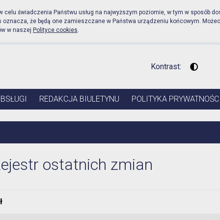
cznej Urząd Miejski w Pru
 w celu świadczenia Państwu usług na najwyższym poziomie, w tym w sposób do
es oznacza, że będą one zamieszczane w Państwa urządzeniu końcowym. Może
ów w naszej
Polityce cookies
.
Kontrast:
Wysoki 
OBSŁUGI
REDAKCJA BIULETYNU
POLITYKA PRYWATNOŚC
ejestr ostatnich zmian
ł