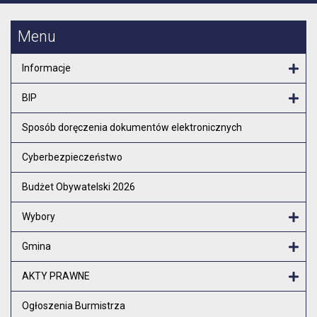
Menu
Informacje
Otw
BIP
Otw
Sposób doręczenia dokumentów elektronicznych
Cyberbezpieczeństwo
Budżet Obywatelski 2026
Wybory
Otw
Gmina
Otw
AKTY PRAWNE
Otw
Ogłoszenia Burmistrza