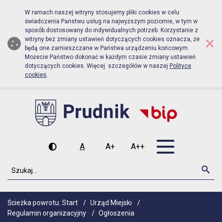
Biuletyn Informacji Publicznej Urz
Przejdź do menu głównego
Przejdź do głównej zawartości
W ramach naszej witryny stosujemy pliki cookies w celu
świadczenia Państwu usług na najwyższym poziomie, w tym w
sposób dostosowany do indywidualnych potrzeb. Korzystanie z
×
witryny bez zmiany ustawień dotyczących cookies oznacza, że
będą one zamieszczane w Państwa urządzeniu końcowym.
Możecie Państwo dokonać w każdym czasie zmiany ustawień
dotyczących cookies. Więcej szczegółów w naszej
Polityce
cookies
.
Otwórz men
A
A+
A++
Wysoki kontrast
Czcionka domyślna
Czcionka średnia
Czcionka duża
Szukaj
Szu
Ścieżka powrotu:
Start
/
Urząd Miejski
/
Regulamin organizacyjny
/
Ogłoszenia