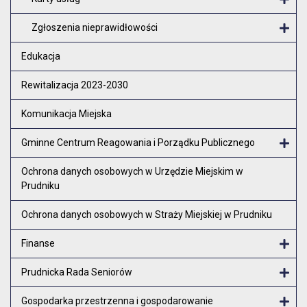
O
Zgłoszenia nieprawidłowości
O
Edukacja
Rewitalizacja 2023-2030
Komunikacja Miejska
Gminne Centrum Reagowania i Porządku Publicznego
Otw
Ochrona danych osobowych w Urzędzie Miejskim w
Prudniku
Ochrona danych osobowych w Straży Miejskiej w Prudniku
Finanse
Otw
Prudnicka Rada Seniorów
Otw
Gospodarka przestrzenna i gospodarowanie