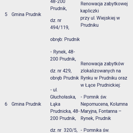
48-200
Renowacja zabytkowej
Prudnik,
kapliczki
5
Gmina Prudnik
przy ul. Wiejskiej w
dz. nr
Prudniku
494/119,
obręb: Prudnik
- Rynek, 48-
200 Prudnik,
Renowacja zabytków
dz. nr 429,
zlokalizowanych na
obręb Prudnik
Rynku w Prudniku oraz
w Łące Prudnickiej:
- ul.
Głuchołaska,
- Pomnik św.
6
Gmina Prudnik
Łąka
Nepomucena, Kolumna
Prudnicka, 48-
Maryjna, Fontanna –
200 Prudnik,
Rynek, Prudnik
dz. nr 320/5,
- Pomnika św.