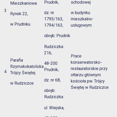
Prudnik,
schodowej
Mieszkaniowa
3
dz. nr
w budynku
Rynek 22,
1795/163,
mieszkalno-
w Prudniku
1794/163,
usługowym
obręb: Prudnik
Rudziczka
216,
Prace
Parafia
konserwatorsko-
48-200
Rzymskokatolicka
restauratorskie przy
Prudnik,
4
Trójcy Świętej
ołtarzu głównym
dz. nr 68,
kościoła pw. Trójcy
w Rudziczce
Świętej w Rudziczce
obręb:
Rudziczka
ul. Wiejska,