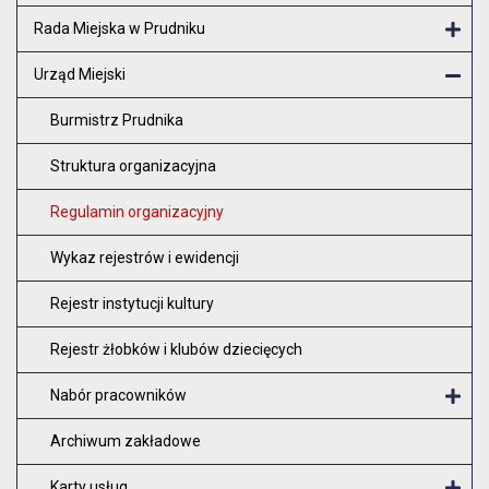
Rada Miejska w Prudniku
Otw
Urząd Miejski
Zam
Burmistrz Prudnika
Struktura organizacyjna
Regulamin organizacyjny
Wykaz rejestrów i ewidencji
Rejestr instytucji kultury
Rejestr żłobków i klubów dziecięcych
Nabór pracowników
O
Archiwum zakładowe
Karty usług