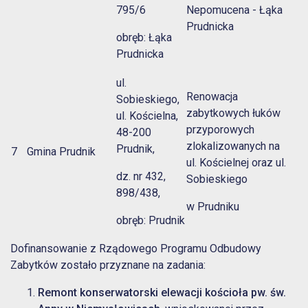
795/6
Nepomucena - Łąka
Prudnicka
obręb: Łąka
Prudnicka
ul.
Renowacja
Sobieskiego,
zabytkowych łuków
ul. Kościelna,
przyporowych
48-200
zlokalizowanych na
Prudnik,
7
Gmina Prudnik
ul. Kościelnej oraz ul.
dz. nr 432,
Sobieskiego
898/438,
w Prudniku
obręb: Prudnik
Dofinansowanie z Rządowego Programu Odbudowy
Zabytków zostało przyznane na zadania:
Remont konserwatorski elewacji kościoła pw. św.