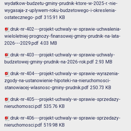
wydatkow-budzetu-gminy-prudnik-ktore-w-2025-r.-nie-
wygasaja-z-uplywem-roku-budzetowego-i-okreslenia-
ostatecznego-.pdf
315.91 KB
druk-nr-402---projekt-uchwaly-w-sprawie-uchwalenia-
wieloletniej-prognozy-finansowej-gminy-prudnik-na-lata-
2026---2029.pdf
4.03 MB
druk-nr-403---projekt-uchwaly-w-sprawie-uchwaly-
budzetowej-gminy-prudnik-na-2026-rok.pdf
2.93 MB
druk-nr-404---projekt-uchwaly-w-sprawie-wyrazenia-
zgody-na-ustanowienie-hipoteki-na-nieruchomosci-
stanowiacej-wlasnosc-gminy-prudnik.pdf
250.73 KB
druk-nr-405---projekt-uchwaly-w-sprawie-sprzedazy-
nieruchomosci.pdf
535.76 KB
druk-nr-406---projekt-uchwaly-w-sprawie-sprzedazy-
nieruchomosci.pdf
519.98 KB