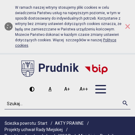
Biuletyn Informacji Publicznej Urz
Przejdź do menu głównego
Przejdź do głównej zawartości
W ramach naszej witryny stosujemy pliki cookies w celu
świadczenia Państwu usług na najwyższym poziomie, w tym w
sposób dostosowany do indywidualnych potrzeb. Korzystanie z
×
witryny bez zmiany ustawień dotyczących cookies oznacza, że
będą one zamieszczane w Państwa urządzeniu końcowym.
Możecie Państwo dokonać w każdym czasie zmiany ustawień
dotyczących cookies. Więcej szczegółów w naszej
Polityce
cookies
.
Otwórz men
A
A+
A++
Wysoki kontrast
Czcionka domyślna
Czcionka średnia
Czcionka duża
Szukaj
Szu
Ścieżka powrotu:
Start
/
AKTY PRAWNE
/
Projekty uchwał Rady Miejskiej
/