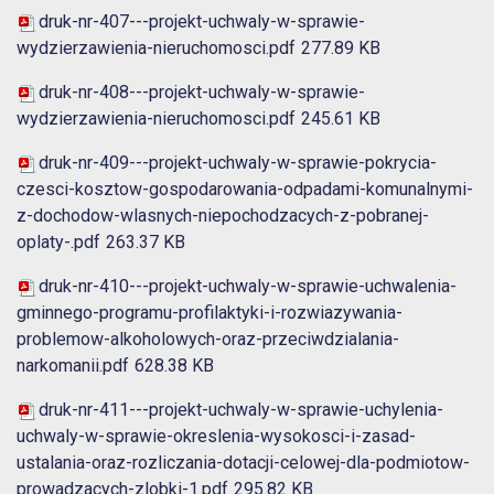
druk-nr-407---projekt-uchwaly-w-sprawie-
wydzierzawienia-nieruchomosci.pdf
277.89 KB
druk-nr-408---projekt-uchwaly-w-sprawie-
wydzierzawienia-nieruchomosci.pdf
245.61 KB
druk-nr-409---projekt-uchwaly-w-sprawie-pokrycia-
czesci-kosztow-gospodarowania-odpadami-komunalnymi-
z-dochodow-wlasnych-niepochodzacych-z-pobranej-
oplaty-.pdf
263.37 KB
druk-nr-410---projekt-uchwaly-w-sprawie-uchwalenia-
gminnego-programu-profilaktyki-i-rozwiazywania-
problemow-alkoholowych-oraz-przeciwdzialania-
narkomanii.pdf
628.38 KB
druk-nr-411---projekt-uchwaly-w-sprawie-uchylenia-
uchwaly-w-sprawie-okreslenia-wysokosci-i-zasad-
ustalania-oraz-rozliczania-dotacji-celowej-dla-podmiotow-
prowadzacych-zlobki-1.pdf
295.82 KB