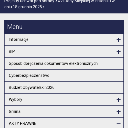
Projekty uchwał pod obrady XXVI Rady Miejskiej w Prudniku w
dniu 18 grudnia 2025 r.
Menu
Informacje
Otw
BIP
Otw
Sposób doręczenia dokumentów elektronicznych
Cyberbezpieczeństwo
Budżet Obywatelski 2026
Wybory
Otw
Gmina
Otw
AKTY PRAWNE