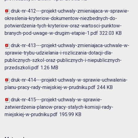
druk-nr-412---projekt-uchwaly-zmieniajaca-w-sprawie-
okreslenia-kryteriow-dokumentow-niezbednych-do-
potwierdzenia-tych-kryteriow-oraz-wartosci-punktow-
branych-pod-uwage-w-drugim-etapie-1.pdf
322.03 KB
druk-nr-413---projekt-uchwaly-zmieniajaca-uchwale-w-
sprawie-trybu-udzielania-i-rozliczania-dotacji-dla-
publicznych-szkol-oraz-publicznych-i-niepublicznych-
przedszkoli.pdf
1.26 MB
druk-nr-414---projekt-uchwaly-w-sprawie-uchwalenia-
planu-pracy-rady-miejskiej-w-prudniku.pdf
244 KB
druk-nr-415---projekt-uchwaly-w-sprawie-
zatwierdzenia-planow-pracy-stalych-komisji-rady-
miejskiej-w-prudniku.pdf
195.99 KB