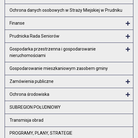
Ochrona danych osobowych w Straży Miejskiej w Prudniku
Finanse
Otw
Prudnicka Rada Seniorów
Otw
Gospodarka przestrzenna i gospodarowanie
nieruchomościami
Otw
Gospodarowanie mieszkaniowym zasobem gminy
Zamówienia publiczne
Otw
Ochrona środowiska
Otw
SUBREGION POŁUDNIOWY
Transmisja obrad
PROGRAMY, PLANY, STRATEGIE