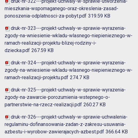
druk-nr-322---projekt-uchwaly-w-sprawie-utworzenia-
mieszkania-wspomaganego-oraz-okreslenia-zasad-
ponoszenia-odplatnosci-za-pobyt.pdf
319.59 KB
druk-nr-323---projekt-uchwaly-w-sprawie-wyrazenia-
zgody-na-wniesienie-wkladu-wlasnego-niepienieznego-w-
ramach-realizacji-projektu-blizej-rodziny-i-
dziecka.pdf
267.59 KB
druk-nr-324---projekt-uchwaly-w-sprawie-wyrazenia-
zgody-na-wniesienie-wkladu-wlasnego-niepienieznego-w-
ramach-realizacji-projektu.pdf
274.7 KB
druk-nr-325---projekt-uchwaly-w-sprawie-wyrazenia-
zgody-na-zawarcie-porozumienia-wstepnego-o-
partnerstwie-na-rzecz-realizacji.pdf
260.27 KB
druk-nr-326---projekt-uchwaly-w-sprawie-uchwalenia-
regulaminu-dofinansowania-zadan-z-zakresu-usuwania-
azbestu-i-wyrobow-zawierajacych-azbest.pdf
366.64 KB