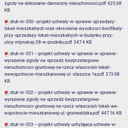
zgody-na-dokonanie-darowizny-nieruchomosci.pdf
625.68
KB
druk-nr-300--projekt-uchwaly-w-sprawie-sprzedazy-
lokali-mieszkalnych-oraz-okreslenia-wysokosci-bonifikaty-
przy-sprzedazy-lokali-mieszkalnych-w-budynku-przy-
ulicy-mlynskiej-28-w-prudniku.pdf
347.4 KB
druk-nr-301---projekt-uchwaly-w-sprawie-w-sprawie-
wyrazenia-zgody-na-sprzedz-bezprzetargowa-
nieruchomosci-gruntowej-na-rzecz-wlascicieli-lokali-
wewspolnocie-mieszkaniowej-ul.-staszica-1a.pdf
373.08
KB
druk-nr-302---projekt-uchwaly-w-sprawie-w-sprawie-
wyrazenia-zgody-na-sprzedz-bezprzetargowa-
nieruchomosci-gruntowej-na-rzecz-wlascicieli-lokali-we-
wspolnocie-mieszkaniowej-ul.-grunwaldzka.pdf
447.16 KB
druk-nr-303---projekt-uchwaly-uchylajaca-uchwale-w-