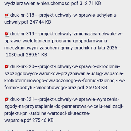
wydzierzawienia-nieruchomosci.pdf
312.71 KB
druk-nr-318---projekt-uchwaly-w-sprawie-uchylenia-
uchwaly.pdf
247.44 KB
druk-nr-319---projekt-uchwaly-zmieniajaca-uchwale-w-
sprawie-wieloletniego-programu-gospodarowania-
mieszkaniowym-zasobem-gminy-prudnik-na-lata-2025--
-2030.pdf
289.51 KB
druk-nr-320---projekt-uchwaly-w-sprawie-okreslenia-
szczegolowych-warunkow-przyznawania-uslug-wsparcia-
krotkoterminowego-swiadczonego-w-formie-dziennej-i-w-
formie-pobytu-calodobowego-oraz.pdf
259.58 KB
druk-nr-321---projekt-uchwaly-w-sprawie-wyrazenia-
zgody-na-przystapienie-do-partnerstwa-w-celu-realizacji-
projektu-pn.-stabilne-wartosci-skuteczne-
wsparcie.pdf
275.46 KB