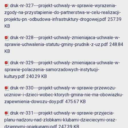
druk-nr-327---projekt-uchwaly-w-sprawie-wyrazenia-
zgody-na-przystapienie-do-partnerstwa-w-celu-realizacji-
projektu-pn.-odbudowa-infrastruktury-drogowej.pdf
257.39
KB
druk-nr-328---projekt-uchwaly-zmieniajaca-uchwale-w-
sprawie-uchwalenia-statutu-gminy-prudnik-z-uz.pdf
248.84
KB
druk-nr-329---projekt-uchwaly-zmieniajaca-uchwale-w-
sprawie-polaczenia-samorzadowych-instytucji-
kultury.pdf
240.29 KB
druk-nr-330---projekt-uchwaly-w-sprawie-przewozu-
uczniow-i-dzieci-wobec-ktorych-gmina-nie-ma-obowiazku-
zapewnienia-dowozu-doy.pdf
475.67 KB
druk-nr-331---projekt-uchwaly-w-sprawie-przyjecia-
planu-nadzoru-nad-zlobkami-klubami-dzieciecymi-oraz-
dziennymi-opiekunami.pdf
247.39 KB