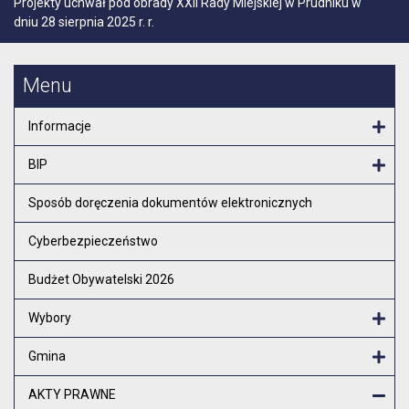
Projekty uchwał pod obrady XXII Rady Miejskiej w Prudniku w
dniu 28 sierpnia 2025 r. r.
Menu
Informacje
Otw
BIP
Otw
Sposób doręczenia dokumentów elektronicznych
Cyberbezpieczeństwo
Budżet Obywatelski 2026
Wybory
Otw
Gmina
Otw
AKTY PRAWNE