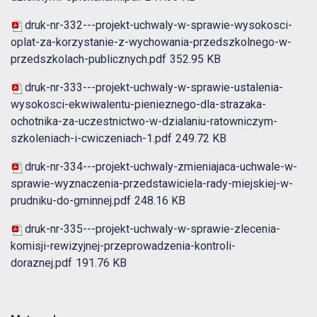
druk-nr-332---projekt-uchwaly-w-sprawie-wysokosci-
oplat-za-korzystanie-z-wychowania-przedszkolnego-w-
przedszkolach-publicznych.pdf
352.95 KB
druk-nr-333---projekt-uchwaly-w-sprawie-ustalenia-
wysokosci-ekwiwalentu-pienieznego-dla-strazaka-
ochotnika-za-uczestnictwo-w-dzialaniu-ratowniczym-
szkoleniach-i-cwiczeniach-1.pdf
249.72 KB
druk-nr-334---projekt-uchwaly-zmieniajaca-uchwale-w-
sprawie-wyznaczenia-przedstawiciela-rady-miejskiej-w-
prudniku-do-gminnej.pdf
248.16 KB
druk-nr-335---projekt-uchwaly-w-sprawie-zlecenia-
komisji-rewizyjnej-przeprowadzenia-kontroli-
doraznej.pdf
191.76 KB