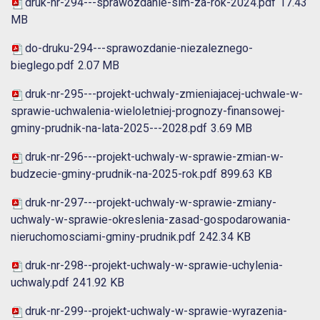
druk-nr-294---sprawozdanie-sim-za-rok-2024.pdf
17.43
MB
do-druku-294---sprawozdanie-niezaleznego-
bieglego.pdf
2.07 MB
druk-nr-295---projekt-uchwaly-zmieniajacej-uchwale-w-
sprawie-uchwalenia-wieloletniej-prognozy-finansowej-
gminy-prudnik-na-lata-2025---2028.pdf
3.69 MB
druk-nr-296---projekt-uchwaly-w-sprawie-zmian-w-
budzecie-gminy-prudnik-na-2025-rok.pdf
899.63 KB
druk-nr-297---projekt-uchwaly-w-sprawie-zmiany-
uchwaly-w-sprawie-okreslenia-zasad-gospodarowania-
nieruchomosciami-gminy-prudnik.pdf
242.34 KB
druk-nr-298--projekt-uchwaly-w-sprawie-uchylenia-
uchwaly.pdf
241.92 KB
druk-nr-299--projekt-uchwaly-w-sprawie-wyrazenia-