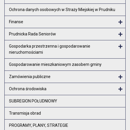
Ochrona danych osobowych w Straży Miejskiej w Prudniku
Finanse
Otw
Prudnicka Rada Seniorów
Otw
Gospodarka przestrzenna i gospodarowanie
nieruchomościami
Otw
Gospodarowanie mieszkaniowym zasobem gminy
Zamówienia publiczne
Otw
Ochrona środowiska
Otw
SUBREGION POŁUDNIOWY
Transmisja obrad
PROGRAMY, PLANY, STRATEGIE