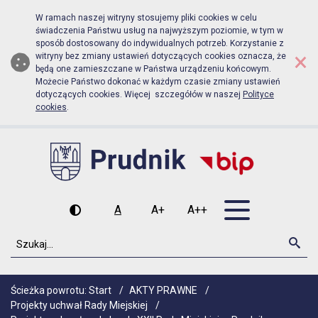
Biuletyn Informacji Publicznej Urzą
Przejdź do menu głównego
Przejdź do głównej zawartości
W ramach naszej witryny stosujemy pliki cookies w celu
świadczenia Państwu usług na najwyższym poziomie, w tym w
sposób dostosowany do indywidualnych potrzeb. Korzystanie z
×
witryny bez zmiany ustawień dotyczących cookies oznacza, że
będą one zamieszczane w Państwa urządzeniu końcowym.
Możecie Państwo dokonać w każdym czasie zmiany ustawień
dotyczących cookies. Więcej szczegółów w naszej
Polityce
cookies
.
Otwórz men
A
A+
A++
Wysoki kontrast
Czcionka domyślna
Czcionka średnia
Czcionka duża
Szukaj
Szu
Ścieżka powrotu:
Start
/
AKTY PRAWNE
/
Projekty uchwał Rady Miejskiej
/